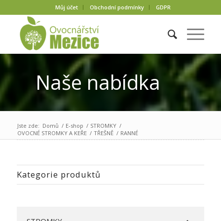
Můj účet
Obchodní podmínky
GDPR
Naše nabídka
Jste zde:
Domů
/
E-shop
/
STROMKY
/
OVOCNÉ STROMKY A KEŘE
/
TŘEŠNĚ
/
RANNÉ
Kategorie produktů