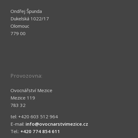
Ondřej Špunda
Dukelská 1022/17
Olomouc
779 00
Provozovna:
Ovocnářství Mezice
Mezice 119
783 32
tel: +420 603 512 964
E-mail:
info@ovocnarstvimezice.cz
Tel.:
+420 774 854 611